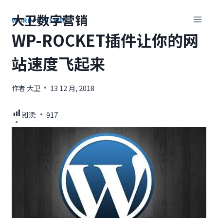
跳
大卫数字营销
到
WORDPRESS插件
内
WP-ROCKET插件让你的网
容
站速度飞起来
作者
大卫
13 12 月, 2018
阅读:
917