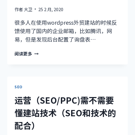
作者
大卫
25 2 月, 2020
很多人在使用wordpress外贸建站的时候反
馈使用了国内的企业邮箱，比如腾讯，网
易，但是发现后台配置了询盘表…
国
阅读更多
内
企
业
邮
箱
SEO
收
运营（SEO/PPC)需不需要
不
到
懂建站技术（SEO和技术的
询
盘
配合）
的