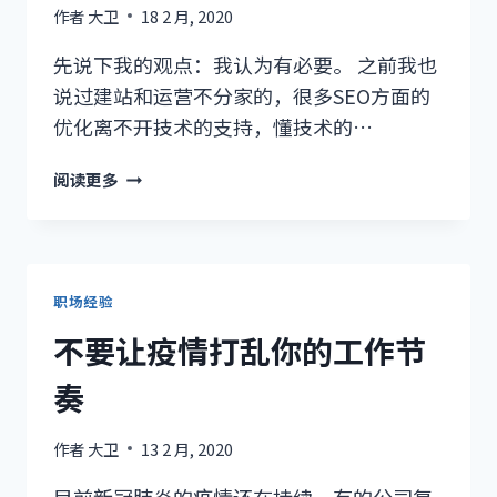
原
作者
大卫
18 2 月, 2020
因
和
先说下我的观点：我认为有必要。 之前我也
解
说过建站和运营不分家的，很多SEO方面的
决
优化离不开技术的支持，懂技术的…
方
法
运
阅读更多
营
（SEO/PPC)
需
不
需
职场经验
要
不要让疫情打乱你的工作节
懂
建
奏
站
技
作者
大卫
13 2 月, 2020
术
（SEO
目前新冠肺炎的疫情还在持续，有的公司复