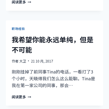
梁
阅读更多
博，
你
很
摇
滚
职场经验
我希望你能永远单纯，但是
不可能
作者
大卫
21 10 月, 2017
刚刚挂掉了前同事Tina的电话，一看打了3
个小时，天晓得我们怎么这么能聊。Tina是
我在第一家公司的同事，那会…
我
阅读更多
希
望