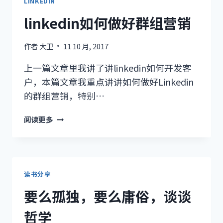
你
LINKEDIN
想
linkedin如何做好群组营销
做，
想
作者
大卫
11 10 月, 2017
做
就
上一篇文章里我讲了讲linkedin如何开发客
能
户，本篇文章我重点讲讲如何做好Linkedin
做
的群组营销，特别…
LINKEDIN
阅读更多
如
何
做
好
群
读书分享
组
要么孤独，要么庸俗，谈谈
营
销
哲学