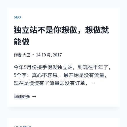
你
能
永
SEO
远
独立站不是你想做，想做就
单
纯，
能做
但
是
作者
大卫
14 10 月, 2017
不
可
今年5月份接手假发独立站，到现在半年了，
能
5个字：真心不容易。 最开始是没有流量，
现在是慢慢有了流量却没有订单，…
独
阅读更多
立
站
不
是