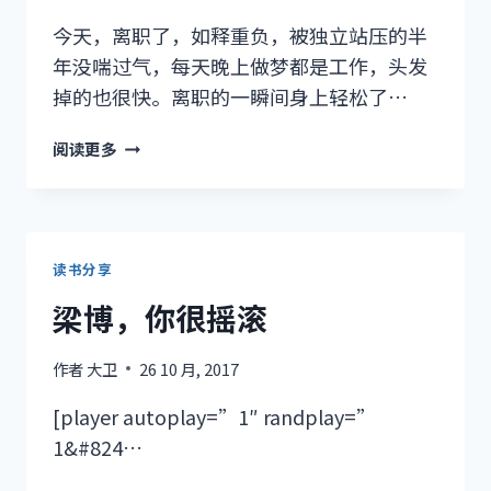
今天，离职了，如释重负，被独立站压的半
年没喘过气，每天晚上做梦都是工作，头发
掉的也很快。离职的一瞬间身上轻松了…
终
阅读更多
于
解
放
了
读书分享
梁博，你很摇滚
作者
大卫
26 10 月, 2017
[player autoplay=”1″ randplay=”
1&#824…