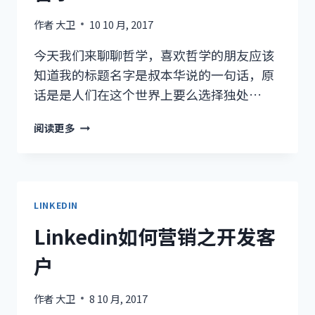
作者
大卫
10 10 月, 2017
今天我们来聊聊哲学，喜欢哲学的朋友应该
知道我的标题名字是叔本华说的一句话，原
话是是人们在这个世界上要么选择独处…
要
阅读更多
么
孤
独，
要
么
LINKEDIN
庸
Linkedin如何营销之开发客
俗，
谈
户
谈
哲
作者
大卫
8 10 月, 2017
学