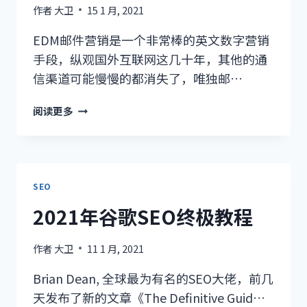
作者
大卫
15 1 月, 2021
EDM邮件营销是一个非常棒的英文数字营销
手段，纵观国外互联网这几十年，其他的通
信渠道可能慢慢的都消失了，唯独邮…
手
阅读更多
把
手
教
你
如
SEO
何
2021年谷歌SEO终极教程
把
WORDPRESS
作者
大卫
11 1 月, 2021
文
章
Brian Dean, 全球最为有名的SEO大佬，前几
自
天发布了新的文章《The Definitive Guid…
动