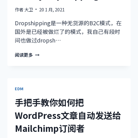
作者
大卫
20 1 月, 2021
Dropshipping是一种无货源的B2C模式，在
国外是已经被做烂了的模式，我自己有段时
间也做过dropsh…
推
阅读更多
荐
一
个
做
DROPSHIPPING
EDM
的
手把手教你如何把
平
台-
WordPress文章自动发送给
CJDROPSHIPPING
Mailchimp订阅者