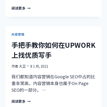
发
2021
送
阅读更多
年
给
谷
MAILCHIMP
歌
订
SEO
阅
终
内容营销
者
极
手把手教你如何在UPWORK
教
程
上找优质写手
作者
大卫
8 1 月, 2021
我们都知道内容营销在Google SEO中占的比
重非常高，内容营销本身也属于On Page
SEO的一部分。 …
手
阅读更多
把