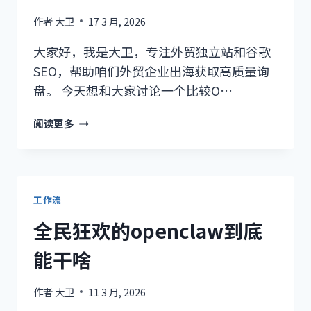
作者
大卫
17 3 月, 2026
大家好，我是大卫，专注外贸独立站和谷歌
SEO，帮助咱们外贸企业出海获取高质量询
盘。 今天想和大家讨论一个比较O…
谷
阅读更多
歌
SEO
排
名
的
工作流
关
全民狂欢的openclaw到底
键
词
能干啥
您
选
作者
大卫
11 3 月, 2026
对