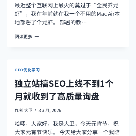
了
最近整个互联网上最火的莫过于“全民养龙
吗
虾”，我在年前就在我一个不用的Mac Air本
地部署了个龙虾。 部署的教…
全
阅读更多
民
狂
欢
的
OPENCLAW
GEO优化学习
到
独立站搞SEO上线不到1个
底
能
月就收到了高质量询盘
干
啥
作者
大卫
3 3 月, 2026
哈喽，大家好，我是大卫，今天元宵节，祝
大家元宵节快乐。 今天给大家分享一个我陪