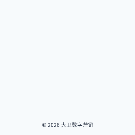
支
付
信
任
度
© 2026 大卫数字营销