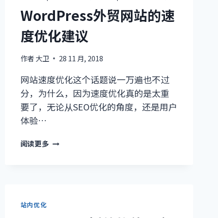
更
WordPress外贸网站的速
新
后
度优化建议
怎
么
办
作者
大卫
28 11 月, 2018
网站速度优化这个话题说一万遍也不过
分，为什么，因为速度优化真的是太重
要了，无论从SEO优化的角度，还是用户
体验…
WORDPRESS
阅读更多
外
贸
网
站
的
站内优化
速