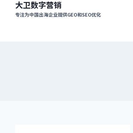
大卫数字营销
跳
到
专注为中国出海企业提供GEO和SEO优化
内
容