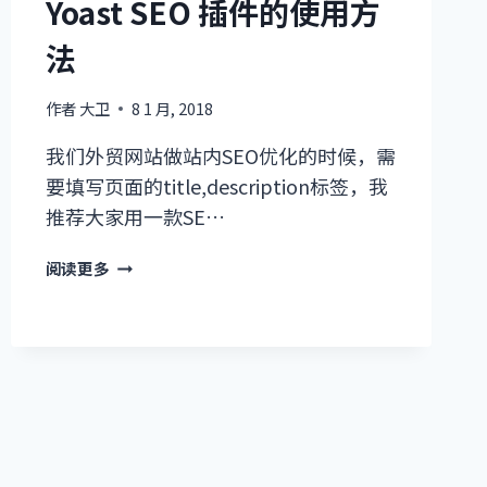
Yoast SEO 插件的使用方
度
优
法
化
建
议
作者
大卫
8 1 月, 2018
我们外贸网站做站内SEO优化的时候，需
要填写页面的title,description标签，我
推荐大家用一款SE…
YOAST
阅读更多
SEO
插
件
的
使
用
方
法