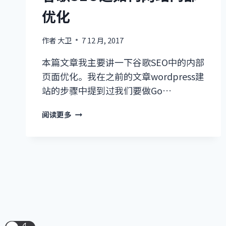
高
优化
网
站
用
作者
大卫
7 12 月, 2017
户
本篇文章我主要讲一下谷歌SEO中的内部
体
验
页面优化。我在之前的文章wordpress建
站的步骤中提到过我们要做Go…
谷
阅读更多
歌
SEO
之
如
何
网
站
内
部