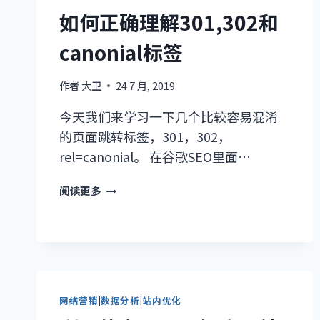
整
如何正确理解301,302和
的
canonial标签
更
新
作者
大卫
24 7 月, 2019
今天我们来学习一下几个比较容易混淆
的页面跳转标签，301，302，
rel=canonial。 在谷歌SEO里面…
如
阅读更多
何
正
确
理
解
301,302
网络营销
|
数据分析
|
站内优化
和
CANONIAL