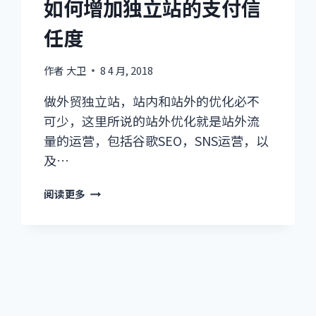
如何增加独立站的支付信
具
任度
功
能
作者
大卫
8 4 月, 2018
做外贸独立站，站内和站外的优化必不
可少，这里所说的站外优化就是站外流
量的运营，包括谷歌SEO，SNS运营，以
及…
如
阅读更多
何
增
加
独
立
站
的