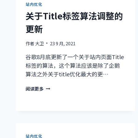
站内优化
关于Title标签算法调整的
更新
作者
大卫
23 9 月, 2021
谷歌8月底更新了一个关于站内页面Title
标签的算法，这个算法应该是除了企鹅
算法之外关于title优化最大的更…
关
阅读更多
于
TITLE
标
签
算
法
站内优化
调