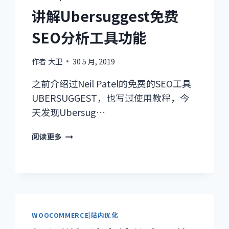
站
讲解Ubersuggest免费
内
SEO分析工具功能
SEO
作者
大卫
30 5 月, 2019
之前介绍过Neil Patel的免费的SEO工具
UBERSUGGEST，也写过使用教程，今
天发现Ubersug…
讲
阅读更多
解
UBERSUGGEST
免
费
SEO
分
WOOCOMMERCE
|
站内优化
析
工