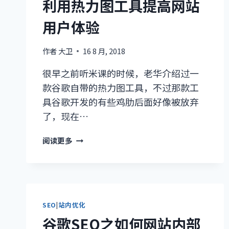
利用热力图工具提高网站
标
用户体验
签
作者
大卫
16 8 月, 2018
很早之前听米课的时候，老华介绍过一
款谷歌自带的热力图工具，不过那款工
具谷歌开发的有些鸡肋后面好像被放弃
了，现在…
利
阅读更多
用
热
力
图
工
SEO
|
站内优化
具
谷歌SEO之如何网站内部
提