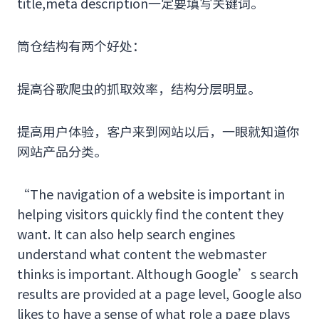
title,meta description一定要填写关键词。
筒仓结构有两个好处：
提高谷歌爬虫的抓取效率，结构分层明显。
提高用户体验，客户来到网站以后，一眼就知道你
网站产品分类。
“The navigation of a website is important in
helping visitors quickly find the content they
want. It can also help search engines
understand what content the webmaster
thinks is important. Although Google’s search
results are provided at a page level, Google also
likes to have a sense of what role a page plays