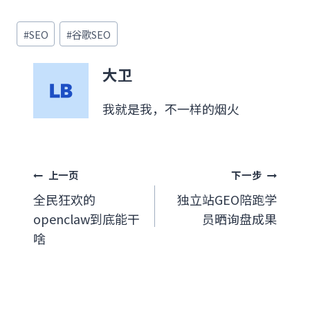
文
#
SEO
#
谷歌SEO
章
标
大卫
签：
我就是我，不一样的烟火
文
上一页
下一步
全民狂欢的
独立站GEO陪跑学
章
openclaw到底能干
员晒询盘成果
导
啥
航