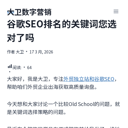
跳
大卫数字营销
到
SEO
内
谷歌SEO排名的关键词您选
容
对了吗
作者
大卫
17 3 月, 2026
阅读:
64
大家好，我是大卫，专注
外贸独立站和谷歌SEO
，
帮助咱们外贸企业出海获取高质量询盘。
今天想和大家讨论一个比较Old School的问题，就
是关键词选择策略的问题。