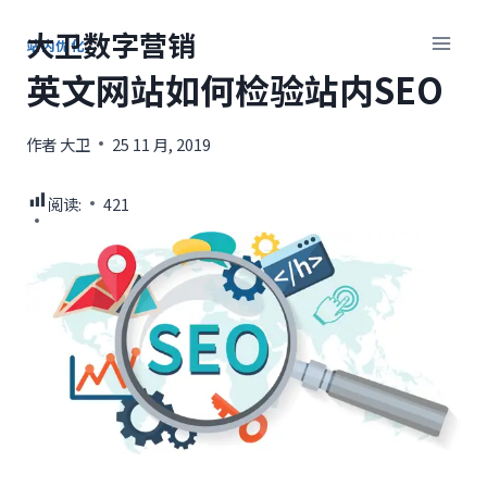
跳
大卫数字营销
到
站内优化
内
英文网站如何检验站内SEO
容
作者
大卫
25 11 月, 2019
阅读:
421