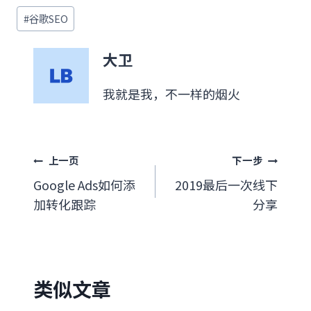
文
#
谷歌SEO
章
标
大卫
签：
我就是我，不一样的烟火
文
上一页
下一步
Google Ads如何添
2019最后一次线下
章
加转化跟踪
分享
导
航
类似文章