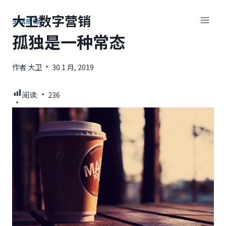
跳
大卫数字营销
到
生活感悟
内
孤独是一种常态
容
作者
大卫
30 1 月, 2019
阅读:
236