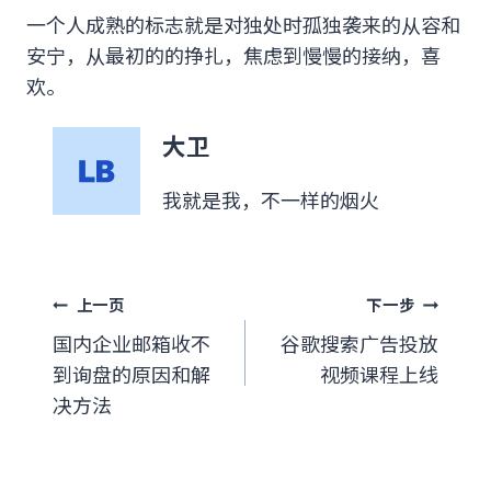
一个人成熟的标志就是对独处时孤独袭来的从容和
安宁，从最初的的挣扎，焦虑到慢慢的接纳，喜
欢。
大卫
我就是我，不一样的烟火
文
上一页
下一步
国内企业邮箱收不
谷歌搜索广告投放
章
到询盘的原因和解
视频课程上线
导
决方法
航