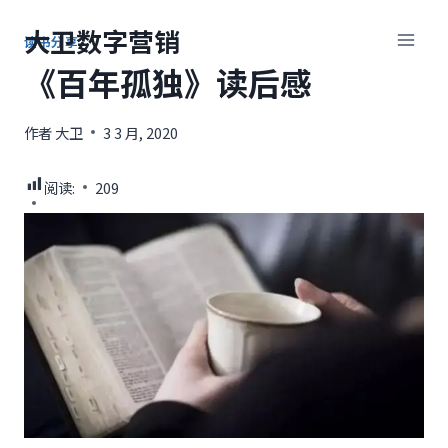
跳
大卫数字营销
到
读书分享
内
《百年孤独》读后感
容
作者
大卫
3 3 月, 2020
阅读:
209