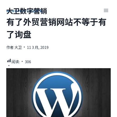
跳
大卫数字营销
到
WORDPRESS建站教程
内
有了外贸营销网站不等于有
容
了询盘
作者
大卫
11 3 月, 2019
阅读:
306