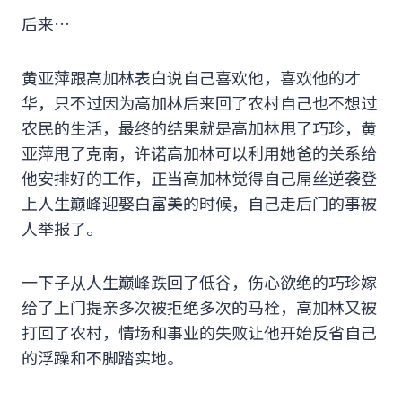
后来…
黄亚萍跟高加林表白说自己喜欢他，喜欢他的才
华，只不过因为高加林后来回了农村自己也不想过
农民的生活，最终的结果就是高加林甩了巧珍，黄
亚萍甩了克南，许诺高加林可以利用她爸的关系给
他安排好的工作，正当高加林觉得自己屌丝逆袭登
上人生巅峰迎娶白富美的时候，自己走后门的事被
人举报了。
一下子从人生巅峰跌回了低谷，伤心欲绝的巧珍嫁
给了上门提亲多次被拒绝多次的马栓，高加林又被
打回了农村，情场和事业的失败让他开始反省自己
的浮躁和不脚踏实地。