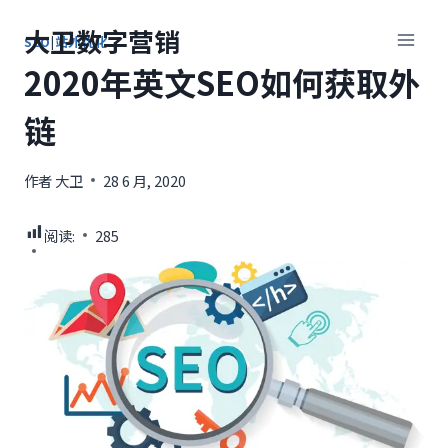
跳
大卫数字营销
到
SEO
|
站外优化
内
2020年英文SEO如何获取外
容
链
作者
大卫
28 6 月, 2020
阅读:
285