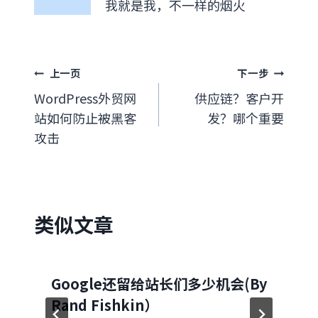
我就是我，不一样的烟火
文
上一页
下一步
WordPress外贸网
供应链？客户开
章
站如何防止被黑客
发？哪个重要
导
攻击
航
类似文章
Google还留给站长们多少机会(By
Rand Fishkin）