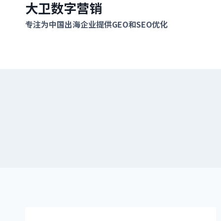
大卫数字营销
跳
到
专注为中国出海企业提供GEO和SEO优化
内
容