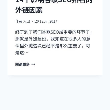
做
外链因素
（一）
作者
大卫
20 12 月, 2017
终于到了我们谷歌SEO最重要的环节了，
那就是外链建设，我知道在很多人的意
识里外链这块已经不是那么重要了，可
是这…
14
阅读更多
个
影
响
谷
歌
SEO
排
名