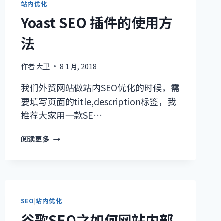
站内优化
有
Yoast SEO 插件的使用方
效
的
法
SEO
方
法
作者
大卫
8 1 月, 2018
我们外贸网站做站内SEO优化的时候，需
要填写页面的title,description标签，我
推荐大家用一款SE…
YOAST
阅读更多
SEO
插
件
的
使
SEO
|
站内优化
用
谷歌SEO之如何网站内部
方