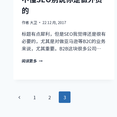
的
的
7
个
因
作者
大卫
22 12 月, 2017
素
标题有点犀利，但是SEO我觉得还是很有
必要的，尤其是对做亚马逊等B2C的业务
来说，尤其重要。B2B这块很多公司…
不
阅读更多
懂
SEO
别
说
你
页
是
上
1
2
3
做
面
一
外
贸