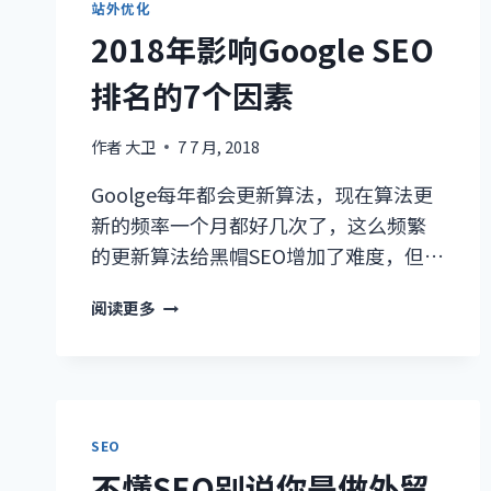
站外优化
UBERSUGGEST
2018年影响Google SEO
排名的7个因素
作者
大卫
7 7 月, 2018
Goolge每年都会更新算法，现在算法更
新的频率一个月都好几次了，这么频繁
的更新算法给黑帽SEO增加了难度，但…
2018
阅读更多
年
影
响
GOOGLE
SEO
SEO
排
不懂SEO别说你是做外贸
名