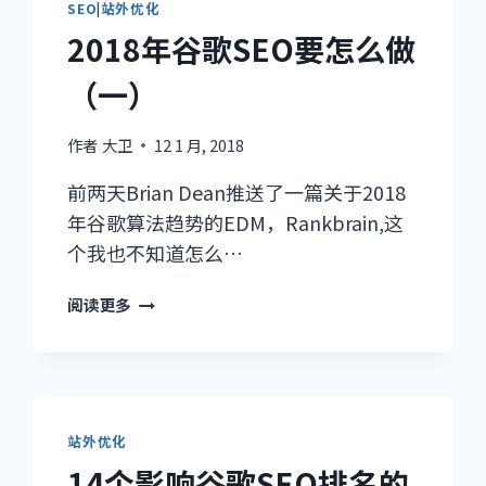
SEO
|
站外优化
提
2018年谷歌SEO要怎么做
升
你
（一）
的
网
站
作者
大卫
12 1 月, 2018
排
前两天Brian Dean推送了一篇关于2018
名
和
年谷歌算法趋势的EDM，Rankbrain,这
点
个我也不知道怎么…
击
率
2018
阅读更多
年
谷
歌
SEO
要
站外优化
怎
14个影响谷歌SEO排名的
么