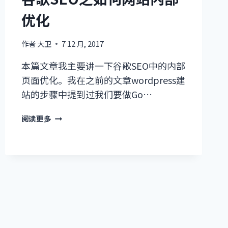
法
优化
作者
大卫
7 12 月, 2017
本篇文章我主要讲一下谷歌SEO中的内部
页面优化。我在之前的文章wordpress建
站的步骤中提到过我们要做Go…
谷
阅读更多
歌
SEO
之
如
何
网
站
内
部