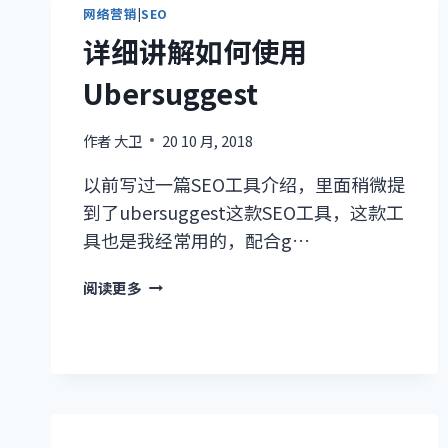
网络营销
|
SEO
详细讲解如何使用
Ubersuggest
作者
大卫
20 10 月, 2018
以前写过一篇SEO工具介绍，里面稍微提
到了ubersuggest这款SEO工具，这款工
具也是我经常用的，配合g…
详
阅读更多
细
讲
解
如
何
使
用