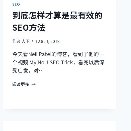
SEO
到底怎样才算是最有效的
SEO方法
作者
大卫
12 8 月, 2018
今天看Neil Patel的博客，看到了他的一
个视频 My No.1 SEO Trick，看完以后深
受启发，对…
到
阅读更多
底
怎
样
才
算
是
最