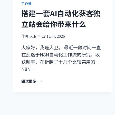
工作流
搭建一套AI自动化获客独
立站会给你带来什么
作者
大卫
27 12 月, 2025
大家好，我是大卫。 最近一段时间一直
在痴迷于N8N自动化工作流的研究，收
获颇丰，在折腾了十几个比较实用的
N8N…
搭
阅读更多
建
一
套
AI
自