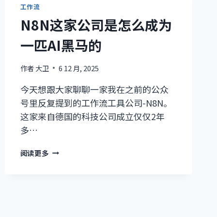
工作流
N8N这家公司是怎么成为
一匹AI黑马的
作者
大卫
6 12 月, 2025
今天想跟大家聊聊一家我在之前的公众
号里反复提到的工作流工具公司-N8N。
这家来自德国的科技公司成立仅仅2年
多…
N8N
阅读更多
这
家
公
司
是