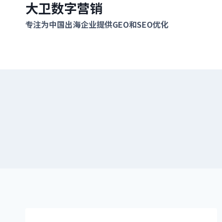
大卫数字营销
跳
到
专注为中国出海企业提供GEO和SEO优化
内
容