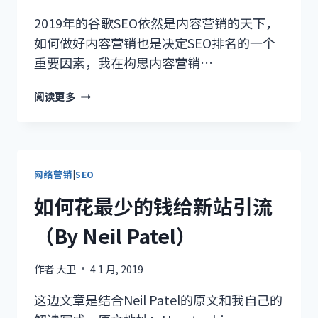
2019年的谷歌SEO依然是内容营销的天下，
如何做好内容营销也是决定SEO排名的一个
重要因素，我在构思内容营销…
内
阅读更多
容
营
销
如
何
网络营销
|
SEO
发
如何花最少的钱给新站引流
掘
用
（By Neil Patel）
户
痛
作者
大卫
4 1 月, 2019
点
这边文章是结合Neil Patel的原文和我自己的