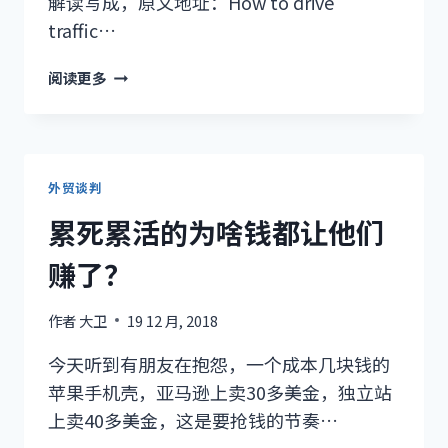
解读写成，原文地址：How to drive
traffic…
如
阅读更多
何
花
最
少
的
外贸谈判
钱
累死累活的为啥钱都让他们
给
新
赚了？
站
引
作者
大卫
19 12 月, 2018
流
（BY
今天听到有朋友在抱怨，一个成本几块钱的
NEIL
苹果手机壳，亚马逊上卖30多美金，独立站
PATEL）
上卖40多美金，这是要抢钱的节奏…