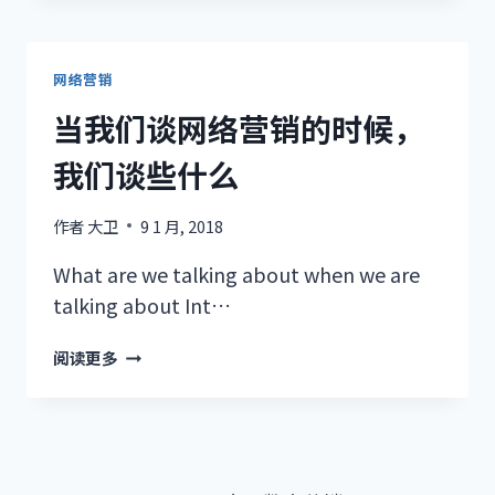
构
思
内
容
网络营销
营
当我们谈网络营销的时候，
销
的
我们谈些什么
框
架
作者
大卫
9 1 月, 2018
和
主
What are we talking about when we are
题
talking about Int…
当
阅读更多
我
们
谈
网
络