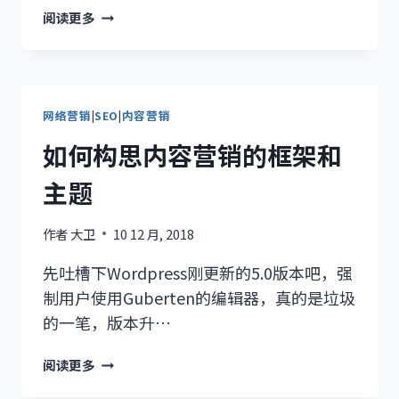
累
阅读更多
死
累
活
的
为
网络营销
|
SEO
|
内容营销
啥
如何构思内容营销的框架和
钱
都
主题
让
他
作者
大卫
10 12 月, 2018
们
赚
先吐槽下Wordpress刚更新的5.0版本吧，强
了？
制用户使用Guberten的编辑器，真的是垃圾
的一笔，版本升…
如
阅读更多
何