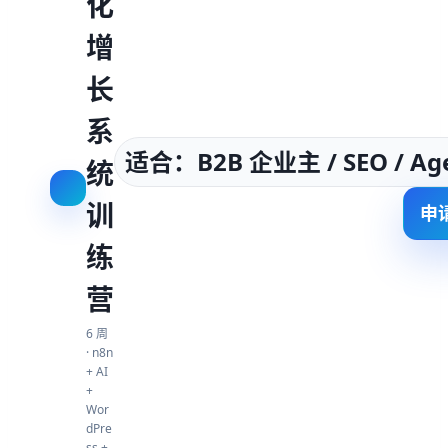
化
增
长
系
适合：B2B 企业主 / SEO / Ag
统
训
申
练
营
6 周
· n8n
+ AI
+
Wor
dPre
ss +